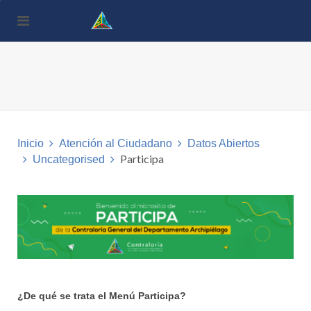
Nota:
este
sitio
web
incluye
un
sistema
de
accesibilidad.
Inicio
Atención al Ciudadano
Datos Abiertos
Participa
Uncategorised
¿De qué se trata el Menú Participa?