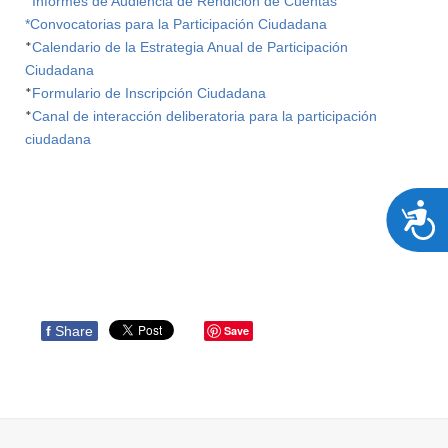
*
Informes de Audiencia de Rendición de Cuentas
*Convocatorias para la Participación Ciudadana
*
Calendario de la Estrategia Anual de Participación
Ciudadana
*
Formulario de Inscripción Ciudadana
*
C
anal de interacción deliberatoria para la participación
ciudadana
A
f
Share
Save