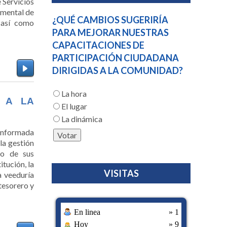
 Servicios
amental de
¿QUÉ CAMBIOS SUGERIRÍA
 así como
PARA MEJORAR NUESTRAS
CAPACITACIONES DE
PARTICIPACIÓN CIUDADANA
DIRIGIDAS A LA COMUNIDAD?
La hora
O A LA
El lugar
La dinámica
conformada
la gestión
co de sus
tución, la
VISITAS
a veeduría
 tesorero y