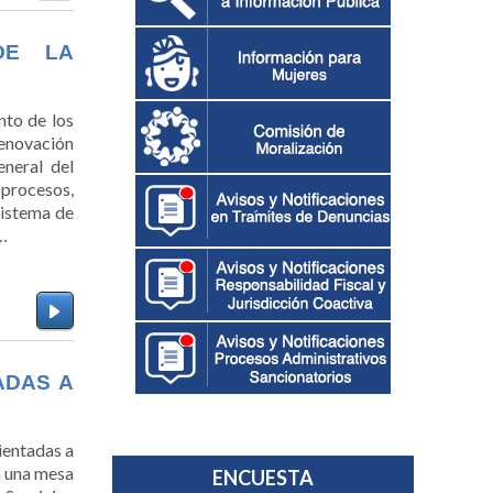
DE LA
nto de los
renovación
eneral del
 procesos,
Sistema de
…
ADAS A
rientadas a
n una mesa
ENCUESTA