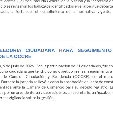
l central), la Procuraduría General de la Nación y la Secretaría de
cio se revisaron los hallazgos identificados en el albergue depart
nadas a fortalecer el cumplimiento de la normativa vigente,
EEDURÍA CIUDADANA HARÁ SEGUIMIENT
DE LA OCCRE
a, 9 de junio de 2026. Con la participación de 21 ciudadanos, fue 
duría ciudadana que tendrá como objetivo realizar seguimiento a 
a de Control, Circulación y Residencia (OCCRE), en el mar
Durante la jornada se llevó a cabo la aprobación del acta de consti
sentada ante la Cámara de Comercio para su debido registro. L
a por un presidente, un vicepresidente, un secretario, un fiscal, un
ercer vigilancia sobre la gestión
…