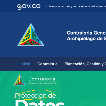
Nota:
|
Transparencia y acceso a la informaci
este
sitio
web
incluye
un
sistema
de
accesibilidad.
Presione
Control-
F11
para
Inicio
Contraloria
Planeación, Gestión y 
ajustar
el
sitio
web
a
las
personas
con