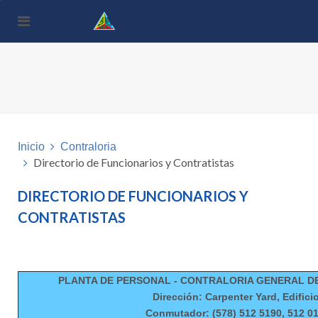
Nota:
este
sitio
web
incluye
un
sistema
de
accesibilidad.
Inicio
Contraloria
Directorio de Funcionarios y Contratistas
DIRECTORIO DE FUNCIONARIOS Y
CONTRATISTAS
PLANTA DE PERSONAL - CONTRALORIA GENERAL D
Dirección: Carpenter Yard, Edific
Conmutador: (578) 512 5190, 512 01