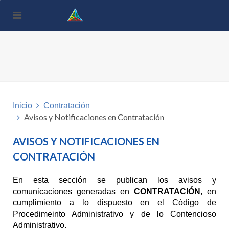
Nota:
este
sitio
web
incluye
un
sistema
de
accesibilidad.
Inicio
Contratación
Avisos y Notificaciones en Contratación
AVISOS Y NOTIFICACIONES EN
CONTRATACIÓN
En esta sección se publican los avisos y
comunicaciones generadas en
CONTRATACIÓN
, en
cumplimiento a lo dispuesto en el Código de
Procedimeinto Administrativo y de lo Contencioso
Administrativo.