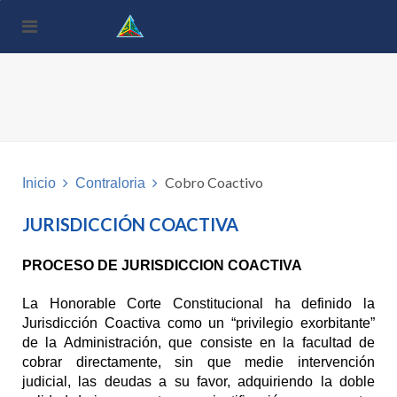
Nota:
este
sitio
web
incluye
un
sistema
de
accesibilidad.
Cobro Coactivo
Inicio
Contraloria
JURISDICCIÓN COACTIVA
PROCESO DE JURISDICCION COACTIVA
La Honorable Corte Constitucional ha definido la
Jurisdicción Coactiva como un “privilegio exorbitante”
de la Administración, que consiste en la facultad de
cobrar directamente, sin que medie intervención
judicial, las deudas a su favor, adquiriendo la doble