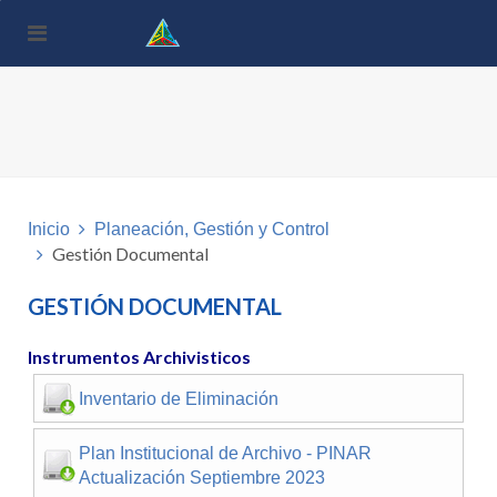
Nota:
este
sitio
web
incluye
un
sistema
de
accesibilidad.
Inicio
Planeación, Gestión y Control
Gestión Documental
GESTIÓN DOCUMENTAL
Instrumentos Archivisticos
Inventario de Eliminación
Plan Institucional de Archivo - PINAR
Actualización Septiembre 2023