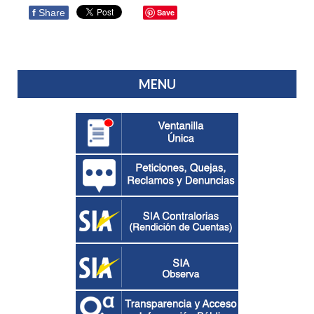
f
Share
Save
MENU