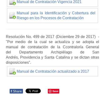
Manual de Contratación Vigencia 2021
Manual para la Identificación y Cobertura del
Riesgo en los Procesos de Contratación
Resolución No. 499 de 2017
(Diciembre 29 de 2017) -
"Por medio de la cual se actualiza y se adopta el
manual de
contratación de la
C
contraloría
G
eneral
del
D
epartamento
A
rchipiélago de
S
an
Andrés,
P
rovidencia y
S
anta
C
atalina y se dictan otras
disposiciones”.
Manual de Contratación actualizado a 2017
f
Share
Save