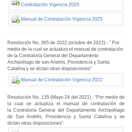
Contratación Vigencia 2025
Manual de Contratación Vigencia 2025
Resolución No. 365 de 2022 (octubre de 2022) - " Por
medio de la cual se actualiza el manual de contratación
de la Contraloría General del Departamento
Archipiélago de san Andrés, Providencia y Santa
Catalina y se dictan otras disposiciones"
Manual de Contratación Vigencia 2022
Resolución No. 135 (Mayo 24 del 2021)
-
“
P
or medio de
la cual se actualiza el manual de contratación de
la
C
ontraloría
G
eneral del
D
epartamento
A
rchipiélago
de
S
an Andrés,
P
rovidencia y
S
anta
C
atalina y se
dictan otras disposiciones”.