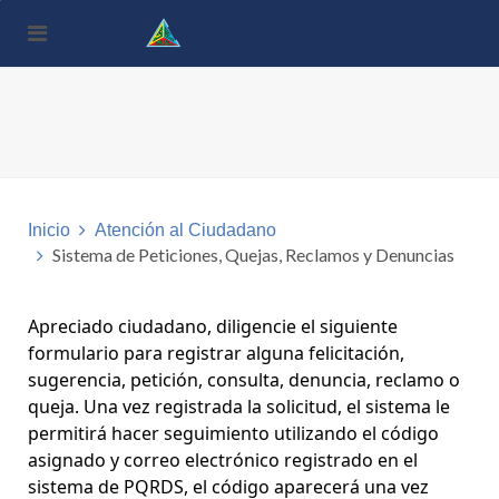
Nota:
este
sitio
web
incluye
un
sistema
de
accesibilidad.
Inicio
Atención al Ciudadano
Sistema de Peticiones, Quejas, Reclamos y Denuncias