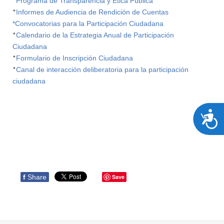
*
Programa de Transparencia y Ética Pública
*
Informes de Audiencia de Rendición de Cuentas
*Convocatorias para la Participación Ciudadana
*
Calendario de la Estrategia Anual de Participación
Ciudadana
*
Formulario de Inscripción Ciudadana
*
C
anal de interacción deliberatoria para la participación
ciudadana
A
f
Share
Save