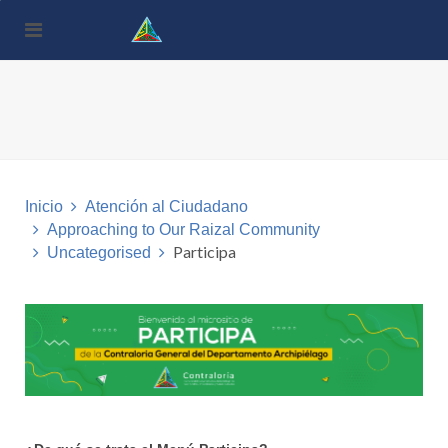
Nota:
este
sitio
web
incluye
un
sistema
de
accesibilidad.
Inicio
Atención al Ciudadano
Approaching to Our Raizal Community
Participa
Uncategorised