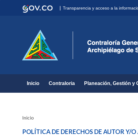
Nota:
|
Transparencia y acceso a la informaci
este
sitio
web
incluye
un
sistema
de
accesibilidad.
Presione
Control-
F11
para
Inicio
Contraloria
Planeación, Gestión y 
ajustar
el
sitio
web
a
Inicio
las
personas
POLÍTICA DE DERECHOS DE AUTOR Y/O
con