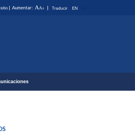
A
|
|
Aumentar:
sitio
A
Traducir
EN
A
unicaciones
OS