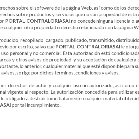
derechos sobre el software de la página Web, así como de los derech
derechos sobre productos y servicios que no son propiedad de esta
por
PORTAL CONTRALORIASAI
no concede ninguna licencia o a
re cualquier otra propiedad o derecho relacionado con la página W
oducido, recopilado, cargado, publicado, transmitido, distribuido,
evio por escrito, salvo que
PORTAL CONTRALORIASAI
le otorg
u uso personal y no comercial. Esta autorización está condicionada
arcas y otros avisos de propiedad, y su aceptación de cualquiera 
bstante, lo anterior, cualquier material que esté disponible para su
 avisos, se rige por dichos términos, condiciones y avisos.
or derechos de autor y cualquier uso no autorizado, así como el
onal vigente al respecto. La autorización concedida para utiliza
ndo obligado a destruir inmediatamente cualquier material obtenido
ASAI
por tal incumplimiento.