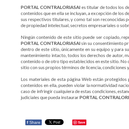
discapacidad
visual
PORTAL CONTRALORIASAI
es titular de todos los 
que
contenidos que en ella se incluyan, a excepción de los 
están
sus respectivos titulares, y como tal son reconocidas 
usando
de propiedad intelectual, secretos empresariales o sob
un
Ningún contenido de este sitio puede ser copiado, repr
lector
PORTAL CONTRALORIASAI
sin su consentimiento pr
de
dentro de este sitio, únicamente en su equipo y para s
pantalla;
mantenimiento intacto, todos los derechos de autor, m
Presione
contenido o de otro tipo establecidos en este sitio. No o
Control-
sitio con sus propios términos de licencia, condiciones y
F10
para
Los materiales de esta página Web están protegidos p
abrir
contenidos en ella, pueden violar la normatividad naci
un
caso de infringir cualquiera de estas condiciones, esta
menú
judiciales que pueda instaurar
PORTAL CONTRALORI
de
accesibilidad.
f
Share
Save