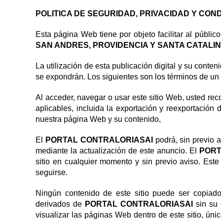
discapacidad
visual
POLITICA DE SEGURIDAD, PRIVACIDAD Y CON
que
están
Esta página Web tiene por objeto facilitar al público
usando
SAN ANDRES, PROVIDENCIA Y SANTA CATALI
un
lector
La utilización de esta publicación digital y su cont
de
se expondrán. Los siguientes son los términos de un
pantalla;
Presione
Al acceder, navegar o usar este sitio Web, usted rec
Control-
aplicables, incluida la exportación y reexportación
F10
nuestra página Web y su contenido,
para
abrir
El
PORTAL CONTRALORIASAI
podrá, sin previo 
un
mediante la actualización de este anuncio. El
PORT
menú
sitio en cualquier momento y sin previo aviso. Est
de
seguirse.
accesibilidad.
Ningún contenido de este sitio puede ser copiado, 
derivados de
PORTAL CONTRALORIASAI
sin su
visualizar las páginas Web dentro de este sitio, ún