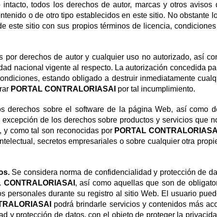
 intacto, todos los derechos de autor, marcas y otros avisos
enido o de otro tipo establecidos en este sitio. No obstante lo 
 de este sitio con sus propios términos de licencia, condiciones
 por derechos de autor y cualquier uso no autorizado, así co
idad nacional vigente al respecto. La autorización concedida p
condiciones, estando obligado a destruir inmediatamente cualq
urar
PORTAL CONTRALORIASAI
por tal incumplimiento.
los derechos sobre el software de la página Web, así como de
 a excepción de los derechos sobre productos y servicios que
es, y como tal son reconocidas por
PORTAL CONTRALORIAS
telectual, secretos empresariales o sobre cualquier otra pro
os.
Se considera norma de confidencialidad y protección de da
 CONTRALORIASAI
, así como aquellas que son de obligato
s personales durante su registro al sitio Web. El usuario pued
TRALORIASAI
podrá brindarle servicios y contenidos más aco
d y protección de datos, con el objeto de proteger la privacid