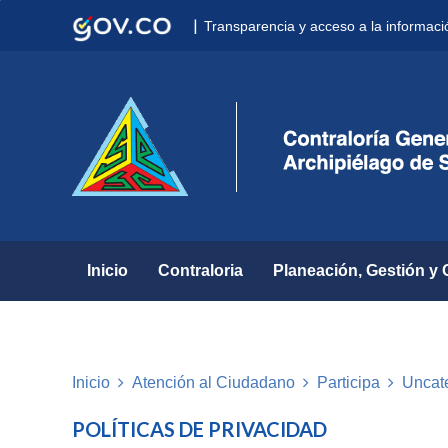
Nota:
|
Transparencia y acceso a la informaci
este
sitio
web
incluye
un
sistema
de
accesibilidad.
Presione
Control-
F11
para
Inicio
Contraloria
Planeación, Gestión y 
ajustar
el
sitio
web
a
Inicio
Atención al Ciudadano
Participa
Uncat
las
personas
POLÍTICAS DE PRIVACIDAD
con