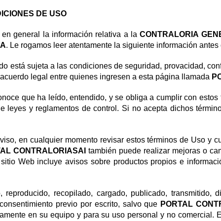
DICIONES DE USO
 en general la información relativa a la
CONTRALORIA GEN
NA
. Le rogamos leer atentamente la siguiente información ante
enido está sujeta a las condiciones de seguridad, provacidad, c
 acuerdo legal entre quienes ingresen a esta página llamada
P
onoce que ha leído, entendido, y se obliga a cumplir con estos
 de leyes y reglamentos de control. Si no acepta dichos términ
aviso, en cualquier momento revisar estos términos de Uso y cu
AL CONTRALORIASAI
también puede realizar mejoras o cam
e sitio Web incluye avisos sobre productos propios e informac
reproducido, recopilado, cargado, publicado, transmitido, dis
 consentimiento previo por escrito, salvo que
PORTAL CONT
icamente en su equipo y para su uso personal y no comercial. E