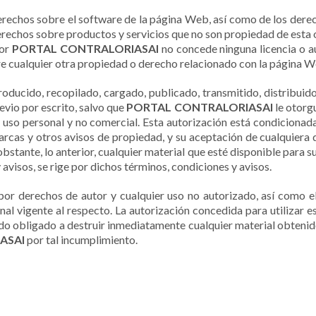
derechos sobre el software de la página Web, así como de los derech
derechos sobre productos y servicios que no son propiedad de esta
por
PORTAL CONTRALORIASAI
no concede ninguna licencia o a
re cualquier otra propiedad o derecho relacionado con la página W
oducido, recopilado, cargado, publicado, transmitido, distribuido,
evio por escrito, salvo que
PORTAL CONTRALORIASAI
le otorg
u uso personal y no comercial. Esta autorización está condicionada
arcas y otros avisos de propiedad, y su aceptación de cualquiera 
bstante, lo anterior, cualquier material que esté disponible para su
 avisos, se rige por dichos términos, condiciones y avisos.
or derechos de autor y cualquier uso no autorizado, así como el
onal vigente al respecto. La autorización concedida para utiliza
ndo obligado a destruir inmediatamente cualquier material obtenido
ASAI
por tal incumplimiento.