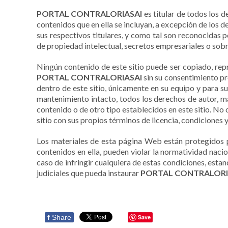
discapacidad
visual
PORTAL CONTRALORIASAI
es titular de todos los 
que
contenidos que en ella se incluyan, a excepción de los 
están
sus respectivos titulares, y como tal son reconocidas 
usando
de propiedad intelectual, secretos empresariales o sob
un
lector
Ningún contenido de este sitio puede ser copiado, repr
de
PORTAL CONTRALORIASAI
sin su consentimiento pr
pantalla;
dentro de este sitio, únicamente en su equipo y para s
Presione
mantenimiento intacto, todos los derechos de autor, m
Control-
contenido o de otro tipo establecidos en este sitio. No o
F10
sitio con sus propios términos de licencia, condiciones y
para
abrir
Los materiales de esta página Web están protegidos p
un
contenidos en ella, pueden violar la normatividad naci
menú
caso de infringir cualquiera de estas condiciones, esta
de
judiciales que pueda instaurar
PORTAL CONTRALORI
accesibilidad.
f
Share
Save