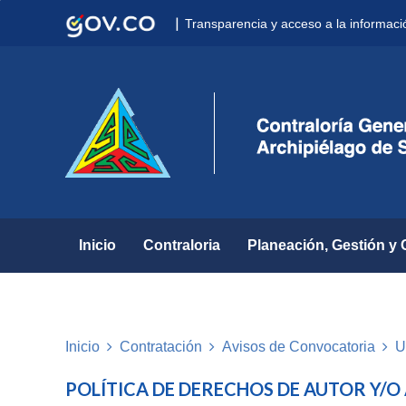
Nota:
|
Transparencia y acceso a la informaci
este
sitio
web
incluye
un
sistema
de
accesibilidad.
Presione
Control-
F11
para
Inicio
Contraloria
Planeación, Gestión y 
ajustar
el
sitio
web
a
Inicio
Contratación
Avisos de Convocatoria
U
las
personas
POLÍTICA DE DERECHOS DE AUTOR Y/O
con