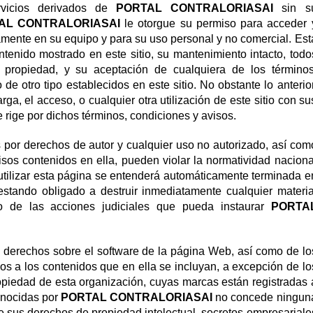
ervicios derivados de
PORTAL CONTRALORIASAI
sin s
AL CONTRALORIASAI
le otorgue su permiso para acceder 
camente en su equipo y para su uso personal y no comercial. Est
ntenido mostrado en este sitio, su mantenimiento intacto, todo
 propiedad, y su aceptación de cualquiera de los términos
 otro tipo establecidos en este sitio. No obstante lo anterior
ga, el acceso, o cualquier otra utilización de este sitio con su
e rige por dichos términos, condiciones y avisos.
 por derechos de autor y cualquier uso no autorizado, así com
isos contenidos en ella, pueden violar la normatividad naciona
 utilizar esta página se entenderá automáticamente terminada e
 estando obligado a destruir inmediatamente cualquier materia
io de las acciones judiciales que pueda instaurar
PORTA
os derechos sobre el software de la página Web, así como de lo
dos a los contenidos que en ella se incluyan, a excepción de lo
opiedad de esta organización, cuyas marcas están registradas 
conocidas por
PORTAL CONTRALORIASAI
no concede ningun
e sus derechos de propiedad intelectual, secretos empresariale