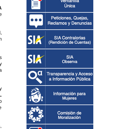
A
e
,
n
s
y
a
y
L
o
e
,