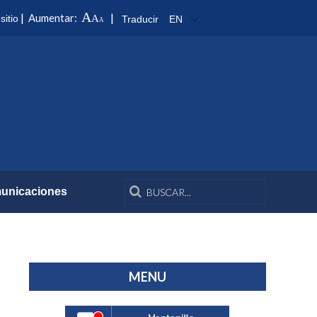
A
|
|
Aumentar:
sitio
A
Traducir
EN
A
unicaciones
MENU