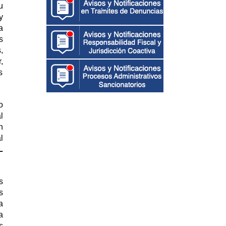
u
y
a
s
,
,
s
o
l
n
l
L
s
s
a
a
s