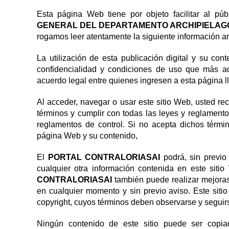
discapacidad
visual
Esta página Web tiene por objeto facilitar al púb
que
GENERAL DEL DEPARTAMENTO ARCHIPIELAGO
están
rogamos leer atentamente la siguiente información 
usando
un
La utilización de esta publicación digital y su con
lector
confidencialidad y condiciones de uso que más ad
de
acuerdo legal entre quienes ingresen a esta página
pantalla;
Presione
Al acceder, navegar o usar este sitio Web, usted re
Control-
términos y cumplir con todas las leyes y reglamentos
F10
reglamentos de control. Si no acepta dichos térmi
para
página Web y su contenido,
abrir
un
El
PORTAL CONTRALORIASAI
podrá, sin previo
menú
cualquier otra información contenida en este siti
de
CONTRALORIASAI
también puede realizar mejoras
accesibilidad.
en cualquier momento y sin previo aviso. Este siti
copyright, cuyos términos deben observarse y seguir
Ningún contenido de este sitio puede ser copiado