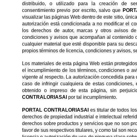
distribuido, o utilizado para la creación de s
consentimiento previo por escrito, salvo que
PORT
visualizar las páginas Web dentro de este sitio, úni
autorización está condicionada a no modificar el co
los derechos de autor, marcas y otros avisos de
condiciones y avisos que acompañan al contenido o de
cualquier material que esté disponible para su descar
propios términos de licencia, condiciones y avisos, s
Los materiales de esta página Web están protegidos
el incumplimiento de los términos, condiciones o av
vigente al respecto. La autorización concedida para
caso de infringir cualquiera de estas condiciones,
obtenido o impreso de esta página, sin perjuic
CONTRALORIASAI
por tal incumplimiento.
PORTAL CONTRALORIASAI
es titular de todos l
derechos de propiedad industrial e intelectual referi
derechos sobre productos y servicios que no son pr
favor de sus respectivos titulares, y como tal son re
licencia o autorización de uso de ninguna clase sobr