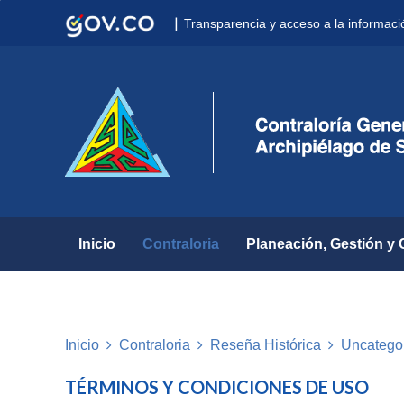
Nota:
|
Transparencia y acceso a la informaci
este
sitio
web
incluye
un
sistema
de
accesibilidad.
Presione
Control-
F11
para
Inicio
Contraloria
Planeación, Gestión y 
ajustar
el
sitio
web
a
Inicio
Contraloria
Reseña Histórica
Uncatego
las
personas
TÉRMINOS Y CONDICIONES DE USO
con